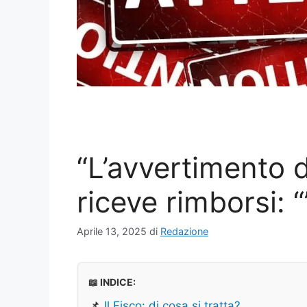
“L’avvertimento d
riceve rimborsi: “
Aprile 13, 2025
di
Redazione
📖 INDICE:
📌
Il Fisco: di cosa si tratta?