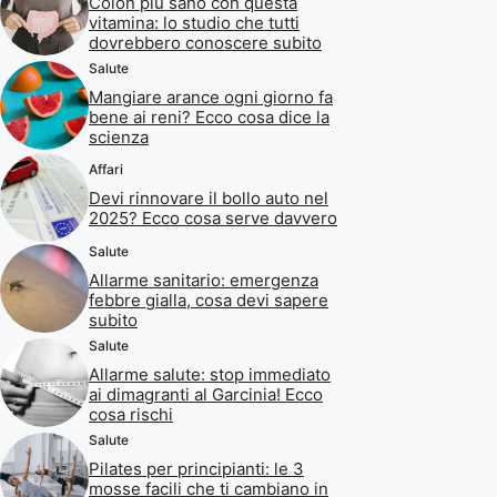
Colon più sano con questa
vitamina: lo studio che tutti
dovrebbero conoscere subito
Salute
Mangiare arance ogni giorno fa
bene ai reni? Ecco cosa dice la
scienza
Affari
Devi rinnovare il bollo auto nel
2025? Ecco cosa serve davvero
Salute
Allarme sanitario: emergenza
febbre gialla, cosa devi sapere
subito
Salute
Allarme salute: stop immediato
ai dimagranti al Garcinia! Ecco
cosa rischi
Salute
Pilates per principianti: le 3
mosse facili che ti cambiano in